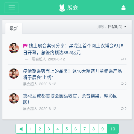
展会
排序：
回帖时间
最新
线上展会案例分享：黑龙江首个网上农博会6月5
日开幕，总签约额达38.5亿元
←
展会超人
2020-6-12
1
疫情期乘势而上的品类！这10大精选儿童骑乘产品
将于展会“上线”
展会超人
2020-6-12
0
第43届成都美博会圆满收官，余音绕梁，精彩回
顾！
展会超人
2020-6-12
0
◀
1
2
3
4
5
6
7
8
9
10