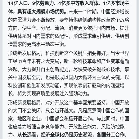
14亿人口、9亿劳动力、4亿多中等收入群体、1亿多市场主
未来一个时期，中国经济增长
体，具有超大规模市场优势。
的内需潜力会不断释放，要坚持供给侧结构性改革这个战略
方向，使生产、分配、流通、消费更多依托国内市场，提升
供给体系对国内需求的适配性，形成需求牵引供给、供给创
造需求的更高水平动态平衡。
形成新发展格局，科技创新这个关键举措要抓好。当今世界
正经历百年未有之大变局，新一轮科技革命和产业变革蓬勃
兴起。大力提升自主创新能力，尽快突破关键核心技术，事
关中国发展全局，也是形成以国内大循环为主体的关键。以
科技创新催生新发展动能，实现依靠创新驱动的内涵型增
长，将为实现高质量发展注入强劲动力。
形成新发展格局，对外开放这个基本国策要坚持。中国开放
的大门不会关闭，只会越开越大。凡是愿意同中国合作的国
家、地区和企业，中国都会积极开展合作。与此同时，中国
也应着力增强自身竞争能力、开放监管能力、风险防控能
力。
从长远看，经济全球化仍是历史潮流，各国分工合作、