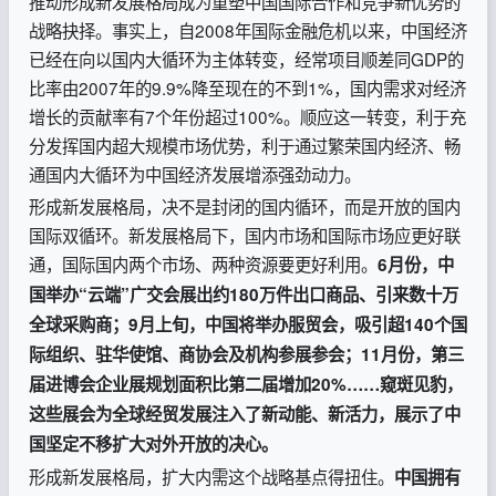
推动形成新发展格局成为重塑中国国际合作和竞争新优势的
战略抉择。事实上，自2008年国际金融危机以来，中国经济
已经在向以国内大循环为主体转变，经常项目顺差同GDP的
比率由2007年的9.9%降至现在的不到1%，国内需求对经济
增长的贡献率有7个年份超过100%。顺应这一转变，利于充
分发挥国内超大规模市场优势，利于通过繁荣国内经济、畅
通国内大循环为中国经济发展增添强劲动力。
形成新发展格局，决不是封闭的国内循环，而是开放的国内
国际双循环。新发展格局下，国内市场和国际市场应更好联
通，国际国内两个市场、两种资源要更好利用。
6月份，中
国举办“云端”广交会展出约180万件出口商品、引来数十万
全球采购商；9月上旬，中国将举办服贸会，吸引超140个国
际组织、驻华使馆、商协会及机构参展参会；11月份，第三
届进博会企业展规划面积比第二届增加20%……窥斑见豹，
这些展会为全球经贸发展注入了新动能、新活力，展示了中
国坚定不移扩大对外开放的决心。
形成新发展格局，扩大内需这个战略基点得扭住。
中国拥有